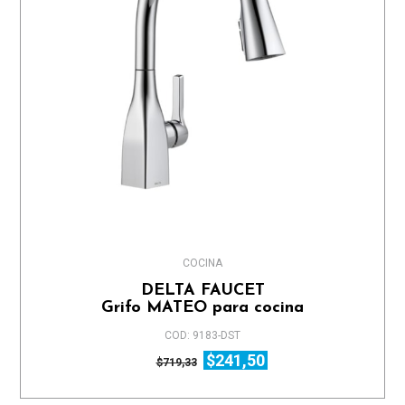
COCINA
DELTA FAUCET
Grifo MATEO para cocina
COD: 9183-DST
$241,50
$719,33