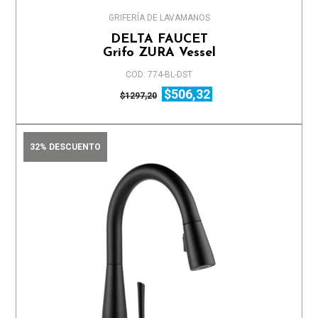
GRIFERÍA DE LAVAMANOS
DELTA FAUCET
Grifo ZURA Vessel
COD: 774-BL-DST
$506,32
$1297,20
32% DESCUENTO