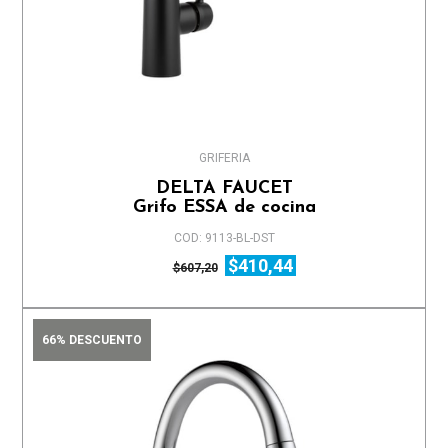
GRIFERIA
DELTA FAUCET
Grifo ESSA de cocina
COD: 9113-BL-DST
$410,44
$607,20
66% DESCUENTO