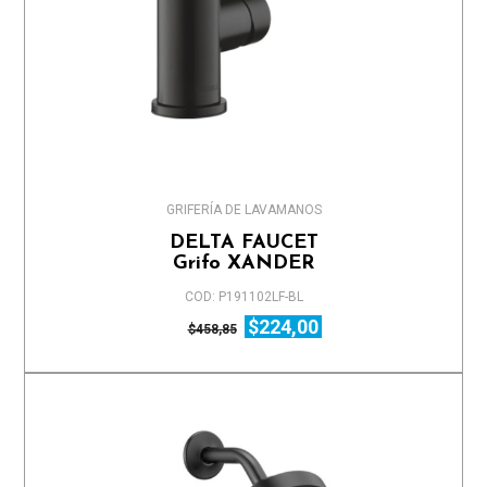
GRIFERÍA DE LAVAMANOS
DELTA FAUCET
Grifo XANDER
COD: P191102LF-BL
$224,00
$458,85