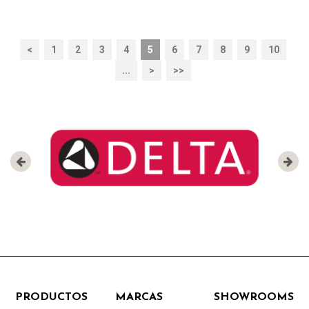
<
1
2
3
4
5
6
7
8
9
10
...
>
>>
PRODUCTOS
MARCAS
SHOWROOMS