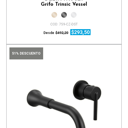
Grifo Trinsic Vessel
COD: 759-CZ-DST
$293,50
Desde
$492,20
51% DESCUENTO