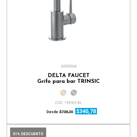
GRIFERIA
DELTA FAUCET
Grifo para bar TRINSIC
COD: 1959LF-BL
$340,78
Desde
$738,30
51% DESCUENTO