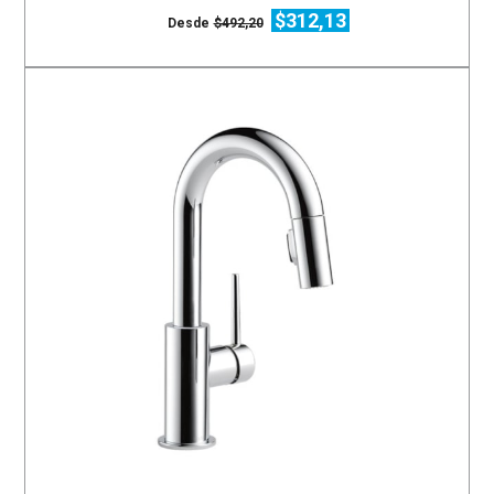
$312,13
Desde
$492,20