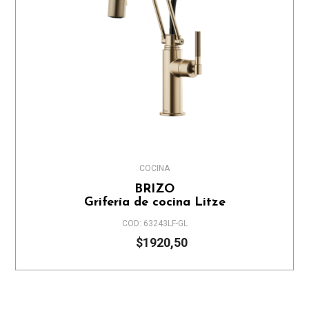
COCINA
BRIZO
Grifería de cocina Litze
COD: 63243LF-GL
$1920,50