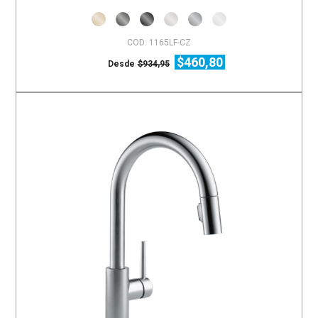
COD: 1165LF-CZ
$460,80
Desde
$934,95