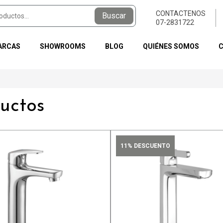
CONTACTENOS
Buscar
07-2831722
ARCAS
SHOWROOMS
BLOG
QUIÉNES SOMOS
Hotspring
TOTO
uctos
Spa
Baño
Adicionales
Tecnologías y acabados
11% DESCUENTO
Tecnologías y acabados
Revestimientos
Kraus
Cesped sintético
Fregaderos