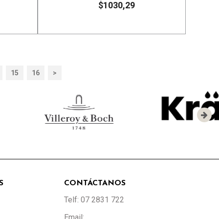
$1030,29
15
16
>
S
CONTÁCTANOS
Telf: 07 2831 722
Email: