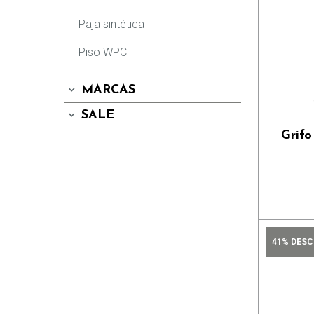
Puertas de vidrio
Paja sintética
Tinas Freestanding
Piso WPC
Espejos
Fregaderos
MARCAS
Extractores
SALE
Tecnologías y Garantía
Grif
QM Drain
Rejillas
41% DES