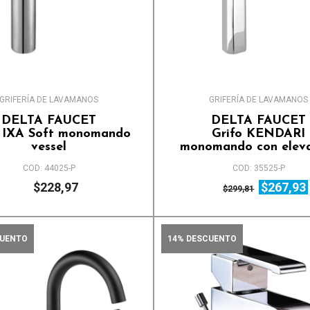
Alfombra modular
Accesorios
Paja sintética
Piso WPC
Pisos madera
GRIFERÍA DE LAVAMANOS
GRIFERÍA DE LAVAMANOS
DELTA FAUCET
DELTA FAUCET
o IXA Soft monomando
Grifo KENDARI
vessel
monomando con elev
COD: 44025-P
COD: 35525-P
$228,97
$267,93
$299,81
CUENTO
14% DESCUENTO