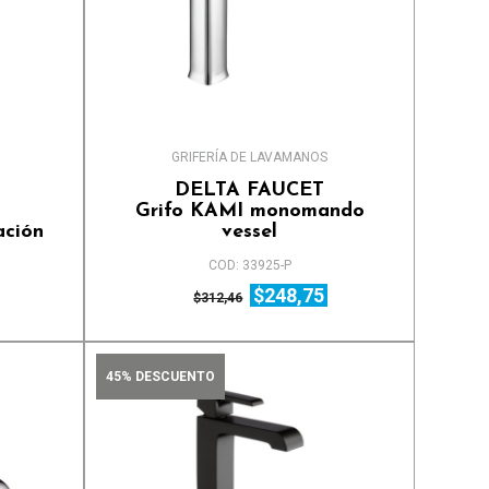
GRIFERÍA DE LAVAMANOS
DELTA FAUCET
Grifo KAMI monomando
ación
vessel
COD: 33925-P
$248,75
$312,46
45% DESCUENTO