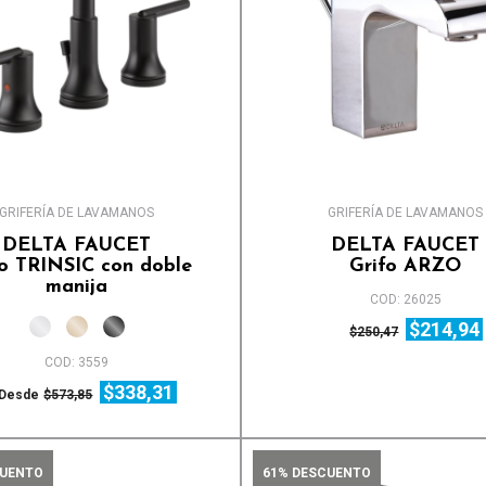
GRIFERÍA DE LAVAMANOS
GRIFERÍA DE LAVAMANOS
DELTA FAUCET
DELTA FAUCET
fo TRINSIC con doble
Grifo ARZO
manija
COD: 26025
$214,94
$250,47
COD: 3559
$338,31
Desde
$573,85
CUENTO
61% DESCUENTO