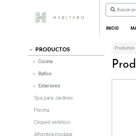
INICIO
M
Productos
PRODUCTOS
Plasmade
Delta Faucet
Productos
Cocina
Prod
Baño
Baño
Cocina
Baños
Cocina
Cocina
Baño
Exteriores
Lavaropas
Tecnologías y acabados
Exterior
Spa para Jardines
Tecnologías y acabados
Piscina
Endless Pools
Plasmade Internacional
Césped sintético
Piscina
Plasmade Ceramic
Alfombra modular