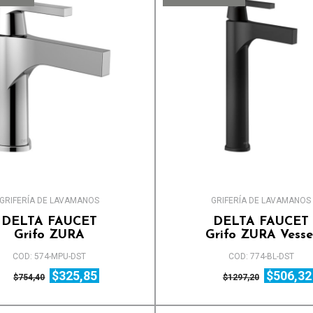
GRIFERÍA DE LAVAMANOS
GRIFERÍA DE LAVAMANOS
DELTA FAUCET
DELTA FAUCET
Grifo ZURA
Grifo ZURA Vesse
COD: 574-MPU-DST
COD: 774-BL-DST
$325,85
$506,32
$754,40
$1297,20