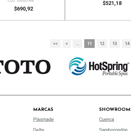
COD: 3555LF-RB
$521,18
$690,92
<<
<
...
11
12
13
14
MARCAS
SHOWROOM
Plasmade
Cuenca
Delta
Samborondón