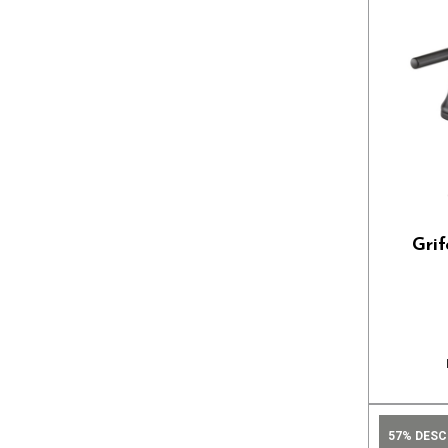
Gri
57% DES