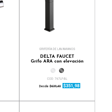
GRIFERÍA DE LAVAMANOS
DELTA FAUCET
Grifo ARA con elevación
COD: 767LF-BL
$351,98
Desde
$639,40