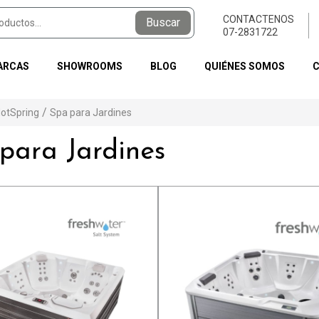
CONTACTENOS
Buscar
07-2831722
ARCAS
SHOWROOMS
BLOG
QUIÉNES SOMOS
otSpring
Spa para Jardines
Hotspring
TOTO
para Jardines
Spa
Baño
Adicionales
Tecnologías y acabados
Tecnologías y acabados
Revestimientos
Kraus
Cesped sintético
Fregaderos