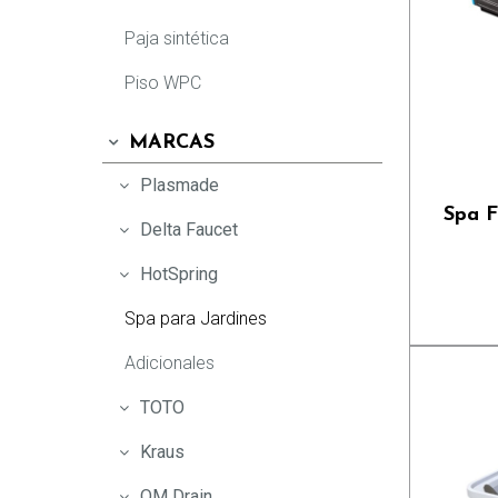
Puertas de vidrio
Paja sintética
Tinas Freestanding
Piso WPC
Espejos
Fregaderos
MARCAS
Extractores
Plasmade
Tecnologías y Garantía
Spa F
Delta Faucet
QM Drain
HotSpring
Rejillas
Spa para Jardines
Adicionales
TOTO
Kraus
QM Drain