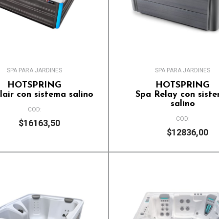
Alfombra modular
Accesorios
Paja sintética
Piso WPC
Pisos madera
SPA PARA JARDINES
SPA PARA JARDINES
HOTSPRING
HOTSPRING
lair con sistema salino
Spa Relay con sist
salino
COD:
COD:
$16163,50
$12836,00