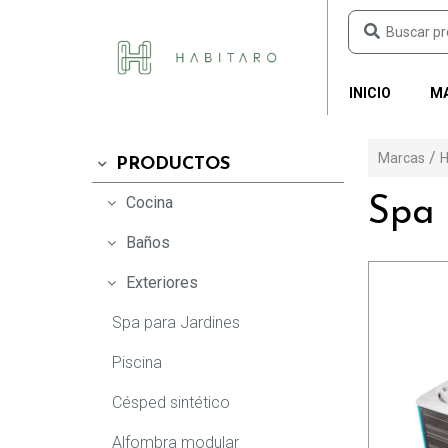
INICIO
M
Marcas
H
PRODUCTOS
Plasmade
Delta Faucet
Productos
Cocina
Spa 
Baño
Baño
Cocina
Baños
Cocina
Cocina
Baño
Exteriores
Lavaropas
Tecnologías y acabados
Exterior
Spa para Jardines
Tecnologías y acabados
Piscina
Endless Pools
Plasmade Internacional
Césped sintético
Piscina
Plasmade Ceramic
Alfombra modular