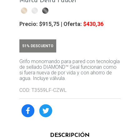
Marca Delta Faucet
Precio:
$915,75
| Oferta:
$430,36
51% DESCUENTO
Grifo monomando para pared con tecnología
de sellado DIAMOND™ Seal funcionan como
si fuera nueva de por vida y con ahorro de
agua. Incluye válvula.
COD: T3559LF-CZWL
DESCRIPCIÓN